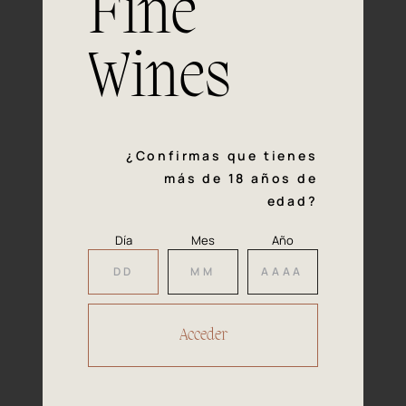
Fine
con la calidad y el mimo en cada paso del proceso de
vinificación nos definen. Hazte socio de Araex, grupo
español líder de bodegas independientes, y descubre un
Wines
exclusivo y diverso catálogo y colecciones singulares de
los mejores vinos Premium de toda España.
Regístrate
¿Confirmas que tienes
más de 18 años de
edad?
Día
Mes
Año
Accede a
tu área privada
Hacer reserva