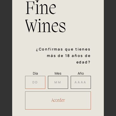
Fine
Experiencia, dedicación y un inquebrantable compromiso
con la calidad y el mimo en cada paso del proceso de
vinificación nos definen. Hazte socio de Araex, grupo
Wines
español líder de bodegas independientes, y descubre un
exclusivo y diverso catálogo y colecciones singulares de
los mejores vinos Premium de toda España.
Regístrate
¿Confirmas que tienes
más de 18 años de
edad?
Día
Mes
Año
Accede a
tu área privada