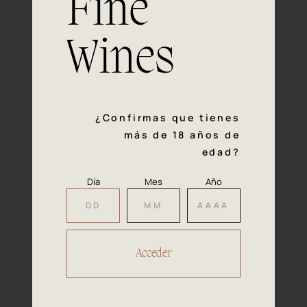
Fine
con la calidad y el mimo en cada paso del proceso de
vinificación nos definen. Hazte socio de Araex, grupo
español líder de bodegas independientes, y descubre un
Wines
exclusivo y diverso catálogo y colecciones singulares de
los mejores vinos Premium de toda España.
Regístrate
¿Confirmas que tienes
más de 18 años de
edad?
Día
Mes
Año
Accede a
tu área privada
Hacer reserva