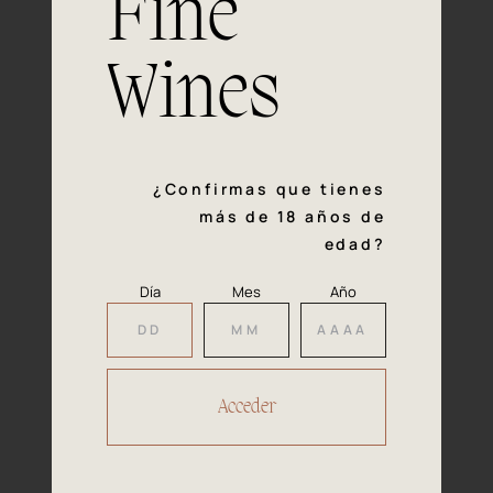
Fine
con la calidad y el mimo en cada paso del proceso de
vinificación nos definen. Hazte socio de Araex, grupo
español líder de bodegas independientes, y descubre un
Wines
exclusivo y diverso catálogo y colecciones singulares de
los mejores vinos Premium de toda España.
Regístrate
¿Confirmas que tienes
más de 18 años de
edad?
Día
Mes
Año
Accede a
tu área privada
Hacer reserva