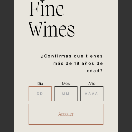
Fine
Experiencia, dedicación y un inquebrantable compromiso
con la calidad y el mimo en cada paso del proceso de
vinificación nos definen. Hazte socio de Araex, grupo
Wines
español líder de bodegas independientes, y descubre un
exclusivo y diverso catálogo y colecciones singulares de
los mejores vinos Premium de toda España.
Regístrate
¿Confirmas que tienes
más de 18 años de
edad?
Día
Mes
Año
Accede a
tu área privada