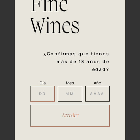
Fine
con la calidad y el mimo en cada paso del proceso de
vinificación nos definen. Hazte socio de Araex, grupo
español líder de bodegas independientes, y descubre un
Wines
exclusivo y diverso catálogo y colecciones singulares de
los mejores vinos Premium de toda España.
Regístrate
¿Confirmas que tienes
más de 18 años de
edad?
Día
Mes
Año
Accede a
tu área privada
Hacer reserva