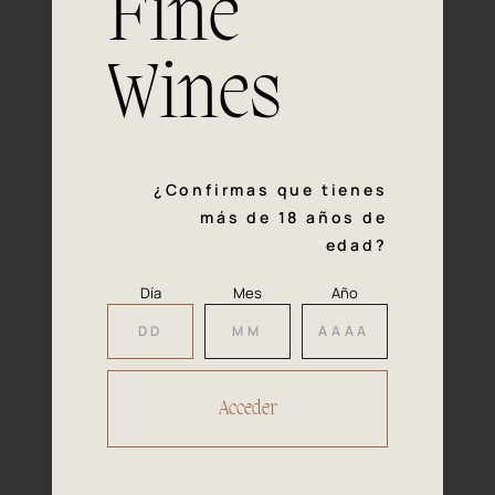
Fine
con la calidad y el mimo en cada paso del proceso de
vinificación nos definen. Hazte socio de Araex, grupo
español líder de bodegas independientes, y descubre un
Wines
exclusivo y diverso catálogo y colecciones singulares de
los mejores vinos Premium de toda España.
Regístrate
¿Confirmas que tienes
más de 18 años de
edad?
Día
Mes
Año
Accede a
tu área privada
Hacer reserva