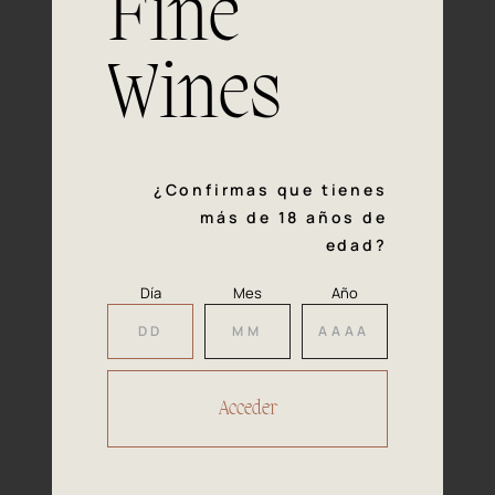
Fine
con la calidad y el mimo en cada paso del proceso de
vinificación nos definen. Hazte socio de Araex, grupo
español líder de bodegas independientes, y descubre un
Wines
exclusivo y diverso catálogo y colecciones singulares de
los mejores vinos Premium de toda España.
Regístrate
¿Confirmas que tienes
más de 18 años de
edad?
Día
Mes
Año
Accede a
tu área privada
Hacer reserva