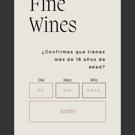
Fine
con la calidad y el mimo en cada paso del proceso de
vinificación nos definen. Hazte socio de Araex, grupo
español líder de bodegas independientes, y descubre un
Wines
exclusivo y diverso catálogo y colecciones singulares de
los mejores vinos Premium de toda España.
Regístrate
¿Confirmas que tienes
más de 18 años de
edad?
Día
Mes
Año
Accede a
tu área privada
Hacer reserva