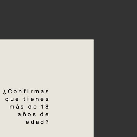
a
privada
¿Confirmas
que tienes
más de 18
años de
edad?
Hacer reserva