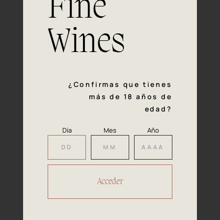
Fine
con la calidad y el mimo en cada paso del proceso de
vinificación nos definen. Hazte socio de Araex, grupo
español líder de bodegas independientes, y descubre un
Wines
exclusivo y diverso catálogo y colecciones singulares de
los mejores vinos Premium de toda España.
Regístrate
¿Confirmas que tienes
más de 18 años de
edad?
Día
Mes
Año
Accede a
tu área privada
Hacer reserva