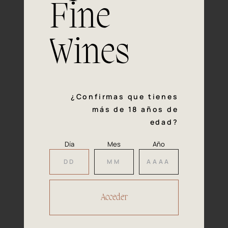
Fine
Experiencia, dedicación y un inquebrantable compromiso
con la calidad y el mimo en cada paso del proceso de
vinificación nos definen. Hazte socio de Araex, grupo
Wines
español líder de bodegas independientes, y descubre un
exclusivo y diverso catálogo y colecciones singulares de
los mejores vinos Premium de toda España.
Regístrate
¿Confirmas que tienes
más de 18 años de
edad?
Día
Mes
Año
Accede a
tu área privada