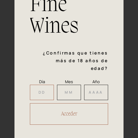
Fine
con la calidad y el mimo en cada paso del proceso de
vinificación nos definen. Hazte socio de Araex, grupo
español líder de bodegas independientes, y descubre un
Wines
exclusivo y diverso catálogo y colecciones singulares de
los mejores vinos Premium de toda España.
Regístrate
¿Confirmas que tienes
más de 18 años de
edad?
Día
Mes
Año
Accede a
tu área privada
Hacer reserva