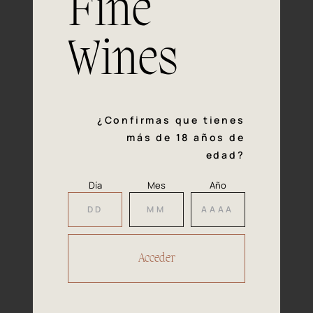
Fine
con la calidad y el mimo en cada paso del proceso de
vinificación nos definen. Hazte socio de Araex, grupo
español líder de bodegas independientes, y descubre un
Wines
exclusivo y diverso catálogo y colecciones singulares de
los mejores vinos Premium de toda España.
Regístrate
¿Confirmas que tienes
más de 18 años de
edad?
Día
Mes
Año
Accede a
tu área privada
Hacer reserva