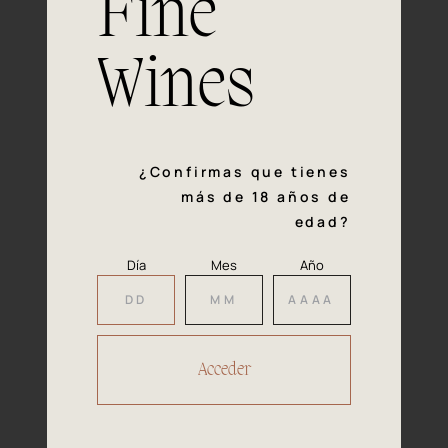
Fine
con la calidad y el mimo en cada paso del proceso de
vinificación nos definen. Hazte socio de Araex, grupo
español líder de bodegas independientes, y descubre un
Wines
exclusivo y diverso catálogo y colecciones singulares de
los mejores vinos Premium de toda España.
Regístrate
¿Confirmas que tienes
más de 18 años de
edad?
Día
Mes
Año
Accede a
tu área privada
Hacer reserva