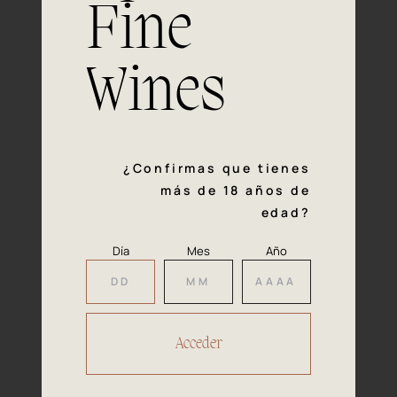
Fine
Experiencia, dedicación y un inquebrantable compromiso
con la calidad y el mimo en cada paso del proceso de
vinificación nos definen. Hazte socio de Araex, grupo
Wines
español líder de bodegas independientes, y descubre un
exclusivo y diverso catálogo y colecciones singulares de
los mejores vinos Premium de toda España.
Regístrate
¿Confirmas que tienes
más de 18 años de
edad?
Día
Mes
Año
Accede a
tu área privada