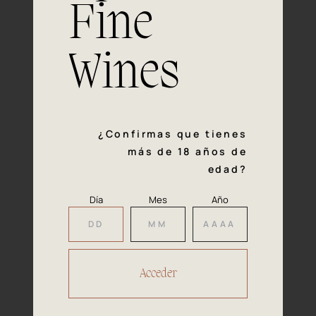
Fine
Experiencia, dedicación y un inquebrantable compromiso
con la calidad y el mimo en cada paso del proceso de
vinificación nos definen. Hazte socio de Araex, grupo
Wines
español líder de bodegas independientes, y descubre un
exclusivo y diverso catálogo y colecciones singulares de
los mejores vinos Premium de toda España.
Regístrate
¿Confirmas que tienes
más de 18 años de
edad?
Día
Mes
Año
Accede a
tu área privada