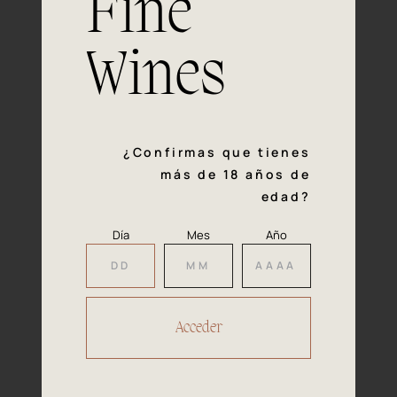
Fine
con la calidad y el mimo en cada paso del proceso de
vinificación nos definen. Hazte socio de Araex, grupo
español líder de bodegas independientes, y descubre un
Wines
exclusivo y diverso catálogo y colecciones singulares de
los mejores vinos Premium de toda España.
Regístrate
¿Confirmas que tienes
más de 18 años de
edad?
Día
Mes
Año
Accede a
tu área privada
Hacer reserva