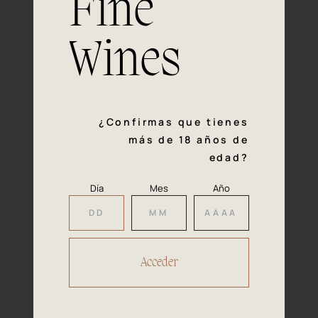
Fine
con la calidad y el mimo en cada paso del proceso de
vinificación nos definen. Hazte socio de Araex, grupo
español líder de bodegas independientes, y descubre un
Wines
exclusivo y diverso catálogo y colecciones singulares de
los mejores vinos Premium de toda España.
Regístrate
¿Confirmas que tienes
más de 18 años de
edad?
Día
Mes
Año
Accede a
tu área privada
Hacer reserva