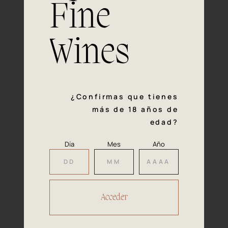
Fine
Experiencia, dedicación y un inquebrantable compromiso
con la calidad y el mimo en cada paso del proceso de
vinificación nos definen. Hazte socio de Araex, grupo
Wines
español líder de bodegas independientes, y descubre un
exclusivo y diverso catálogo y colecciones singulares de
los mejores vinos Premium de toda España.
Regístrate
¿Confirmas que tienes
más de 18 años de
edad?
Día
Mes
Año
Accede a
tu área privada