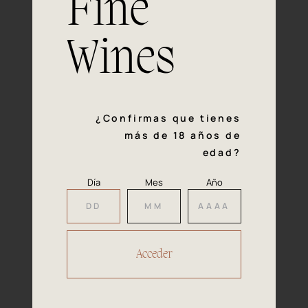
Fine
con la calidad y el mimo en cada paso del proceso de
vinificación nos definen. Hazte socio de Araex, grupo
español líder de bodegas independientes, y descubre un
Wines
exclusivo y diverso catálogo y colecciones singulares de
los mejores vinos Premium de toda España.
Regístrate
¿Confirmas que tienes
más de 18 años de
edad?
Día
Mes
Año
Accede a
tu área privada
Hacer reserva