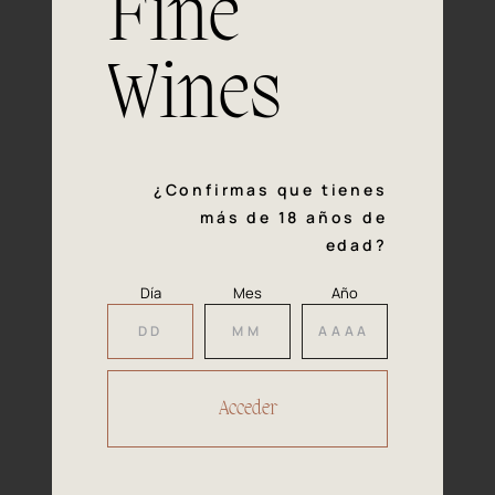
Fine
con la calidad y el mimo en cada paso del proceso de
vinificación nos definen. Hazte socio de Araex, grupo
español líder de bodegas independientes, y descubre un
Wines
exclusivo y diverso catálogo y colecciones singulares de
los mejores vinos Premium de toda España.
Regístrate
¿Confirmas que tienes
más de 18 años de
edad?
Día
Mes
Año
Accede a
tu área privada
Hacer reserva