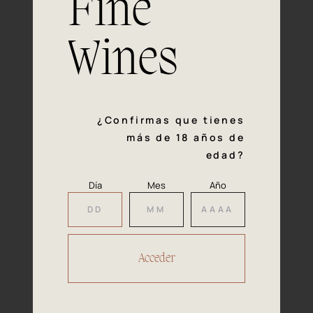
Fine
con la calidad y el mimo en cada paso del proceso de
vinificación nos definen. Hazte socio de Araex, grupo
español líder de bodegas independientes, y descubre un
Wines
exclusivo y diverso catálogo y colecciones singulares de
los mejores vinos Premium de toda España.
Regístrate
¿Confirmas que tienes
más de 18 años de
edad?
Día
Mes
Año
Accede a
tu área privada
Hacer reserva