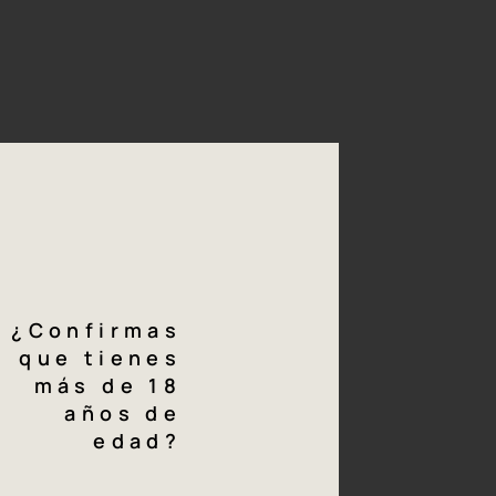
a
privada
¿Confirmas
que tienes
más de 18
años de
edad?
Hacer reserva