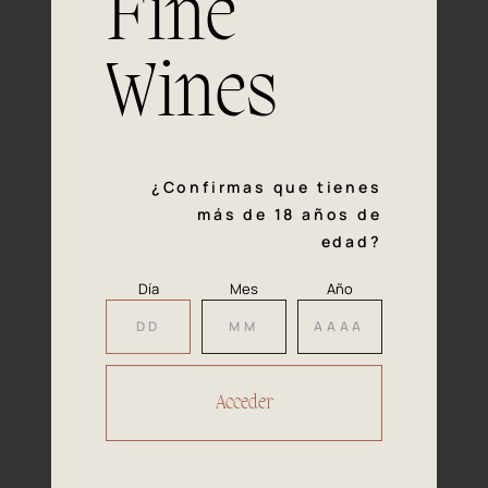
Fine
con la calidad y el mimo en cada paso del proceso de
vinificación nos definen. Hazte socio de Araex, grupo
español líder de bodegas independientes, y descubre un
Wines
exclusivo y diverso catálogo y colecciones singulares de
los mejores vinos Premium de toda España.
Regístrate
¿Confirmas que tienes
más de 18 años de
edad?
Día
Mes
Año
Accede a
tu área privada
Hacer reserva