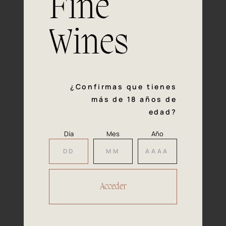
Fine
con la calidad y el mimo en cada paso del proceso de
vinificación nos definen. Hazte socio de Araex, grupo
español líder de bodegas independientes, y descubre un
Wines
exclusivo y diverso catálogo y colecciones singulares de
los mejores vinos Premium de toda España.
Regístrate
¿Confirmas que tienes
más de 18 años de
edad?
Día
Mes
Año
Accede a
tu área privada
Hacer reserva