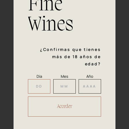
Fine
con la calidad y el mimo en cada paso del proceso de
vinificación nos definen. Hazte socio de Araex, grupo
español líder de bodegas independientes, y descubre un
Wines
exclusivo y diverso catálogo y colecciones singulares de
los mejores vinos Premium de toda España.
Regístrate
¿Confirmas que tienes
más de 18 años de
edad?
Día
Mes
Año
Accede a
tu área privada
Hacer reserva