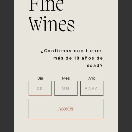
Fine
con la calidad y el mimo en cada paso del proceso de
vinificación nos definen. Hazte socio de Araex, grupo
español líder de bodegas independientes, y descubre un
Wines
exclusivo y diverso catálogo y colecciones singulares de
los mejores vinos Premium de toda España.
Regístrate
¿Confirmas que tienes
más de 18 años de
edad?
Día
Mes
Año
Accede a
tu área privada
Hacer reserva