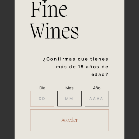
Fine
Experiencia, dedicación y un inquebrantable compromiso
con la calidad y el mimo en cada paso del proceso de
vinificación nos definen. Hazte socio de Araex, grupo
Wines
español líder de bodegas independientes, y descubre un
exclusivo y diverso catálogo y colecciones singulares de
los mejores vinos Premium de toda España.
Regístrate
¿Confirmas que tienes
más de 18 años de
edad?
Día
Mes
Año
Accede a
tu área privada