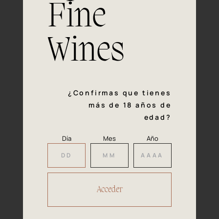
Fine
Experiencia, dedicación y un inquebrantable compromiso
con la calidad y el mimo en cada paso del proceso de
vinificación nos definen. Hazte socio de Araex, grupo
Wines
español líder de bodegas independientes, y descubre un
exclusivo y diverso catálogo y colecciones singulares de
los mejores vinos Premium de toda España.
Regístrate
¿Confirmas que tienes
más de 18 años de
edad?
Día
Mes
Año
Accede a
tu área privada