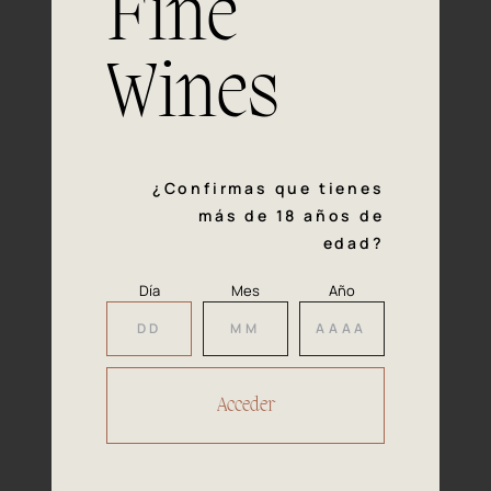
Fine
con la calidad y el mimo en cada paso del proceso de
vinificación nos definen. Hazte socio de Araex, grupo
español líder de bodegas independientes, y descubre un
Wines
exclusivo y diverso catálogo y colecciones singulares de
los mejores vinos Premium de toda España.
Regístrate
¿Confirmas que tienes
más de 18 años de
edad?
Día
Mes
Año
Accede a
tu área privada
Hacer reserva