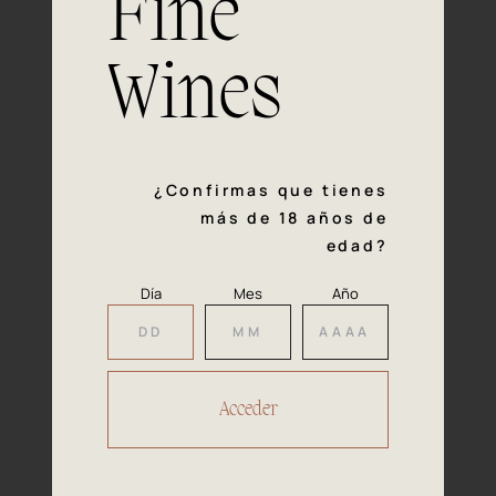
Fine
con la calidad y el mimo en cada paso del proceso de
vinificación nos definen. Hazte socio de Araex, grupo
español líder de bodegas independientes, y descubre un
Wines
exclusivo y diverso catálogo y colecciones singulares de
los mejores vinos Premium de toda España.
Regístrate
¿Confirmas que tienes
más de 18 años de
edad?
Día
Mes
Año
Accede a
tu área privada
Hacer reserva