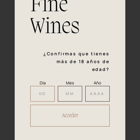
Fine
con la calidad y el mimo en cada paso del proceso de
vinificación nos definen. Hazte socio de Araex, grupo
español líder de bodegas independientes, y descubre un
Wines
exclusivo y diverso catálogo y colecciones singulares de
los mejores vinos Premium de toda España.
Regístrate
¿Confirmas que tienes
más de 18 años de
edad?
Día
Mes
Año
Accede a
tu área privada
Hacer reserva