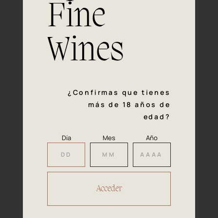
Fine
Experiencia, dedicación y un inquebrantable compromiso
con la calidad y el mimo en cada paso del proceso de
vinificación nos definen. Hazte socio de Araex, grupo
Wines
español líder de bodegas independientes, y descubre un
exclusivo y diverso catálogo y colecciones singulares de
los mejores vinos Premium de toda España.
Regístrate
¿Confirmas que tienes
más de 18 años de
edad?
Día
Mes
Año
Accede a
tu área privada