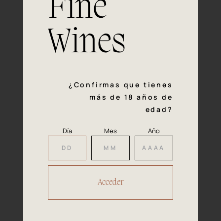
Fine
con la calidad y el mimo en cada paso del proceso de
vinificación nos definen. Hazte socio de Araex, grupo
español líder de bodegas independientes, y descubre un
Wines
exclusivo y diverso catálogo y colecciones singulares de
los mejores vinos Premium de toda España.
Regístrate
¿Confirmas que tienes
más de 18 años de
edad?
Día
Mes
Año
Accede a
tu área privada
Hacer reserva