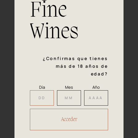
Fine
Experiencia, dedicación y un inquebrantable compromiso
con la calidad y el mimo en cada paso del proceso de
vinificación nos definen. Hazte socio de Araex, grupo
Wines
español líder de bodegas independientes, y descubre un
exclusivo y diverso catálogo y colecciones singulares de
los mejores vinos Premium de toda España.
Regístrate
¿Confirmas que tienes
más de 18 años de
edad?
Día
Mes
Año
Accede a
tu área privada