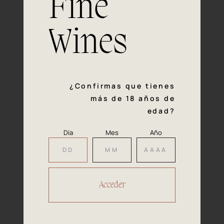
Fine
con la calidad y el mimo en cada paso del proceso de
vinificación nos definen. Hazte socio de Araex, grupo
español líder de bodegas independientes, y descubre un
Wines
exclusivo y diverso catálogo y colecciones singulares de
los mejores vinos Premium de toda España.
Regístrate
¿Confirmas que tienes
más de 18 años de
edad?
Día
Mes
Año
Accede a
tu área privada
Hacer reserva