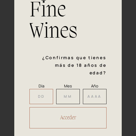
Fine
Experiencia, dedicación y un inquebrantable compromiso
con la calidad y el mimo en cada paso del proceso de
vinificación nos definen. Hazte socio de Araex, grupo
Wines
español líder de bodegas independientes, y descubre un
exclusivo y diverso catálogo y colecciones singulares de
los mejores vinos Premium de toda España.
Regístrate
¿Confirmas que tienes
más de 18 años de
edad?
Día
Mes
Año
Accede a
tu área privada