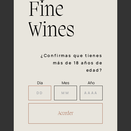
Fine
Experiencia, dedicación y un inquebrantable compromiso
con la calidad y el mimo en cada paso del proceso de
vinificación nos definen. Hazte socio de Araex, grupo
Wines
español líder de bodegas independientes, y descubre un
exclusivo y diverso catálogo y colecciones singulares de
los mejores vinos Premium de toda España.
Regístrate
¿Confirmas que tienes
más de 18 años de
edad?
Día
Mes
Año
Accede a
tu área privada