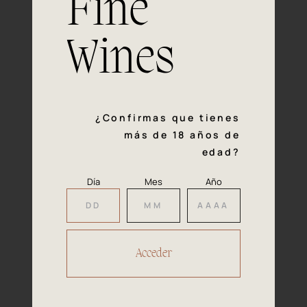
Fine
con la calidad y el mimo en cada paso del proceso de
vinificación nos definen. Hazte socio de Araex, grupo
español líder de bodegas independientes, y descubre un
Wines
exclusivo y diverso catálogo y colecciones singulares de
los mejores vinos Premium de toda España.
Regístrate
¿Confirmas que tienes
más de 18 años de
edad?
Día
Mes
Año
Accede a
tu área privada
Hacer reserva