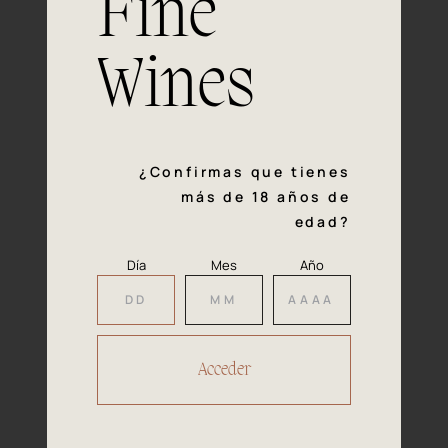
Fine
con la calidad y el mimo en cada paso del proceso de
vinificación nos definen. Hazte socio de Araex, grupo
español líder de bodegas independientes, y descubre un
Wines
exclusivo y diverso catálogo y colecciones singulares de
los mejores vinos Premium de toda España.
Regístrate
¿Confirmas que tienes
más de 18 años de
edad?
Día
Mes
Año
Accede a
tu área privada
Hacer reserva