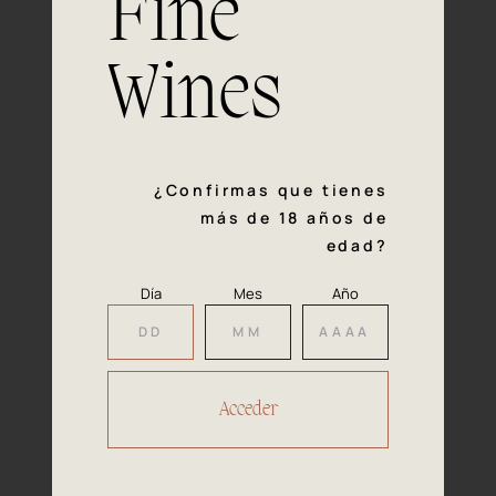
Fine
con la calidad y el mimo en cada paso del proceso de
vinificación nos definen. Hazte socio de Araex, grupo
español líder de bodegas independientes, y descubre un
Wines
exclusivo y diverso catálogo y colecciones singulares de
los mejores vinos Premium de toda España.
Regístrate
¿Confirmas que tienes
más de 18 años de
edad?
Día
Mes
Año
Accede a
tu área privada
Hacer reserva