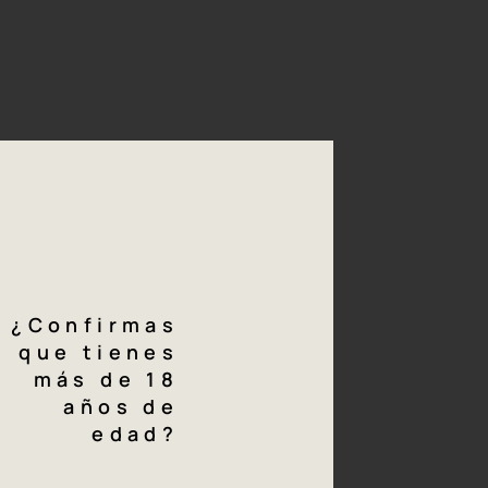
a
privada
¿Confirmas
que tienes
más de 18
años de
edad?
Hacer reserva