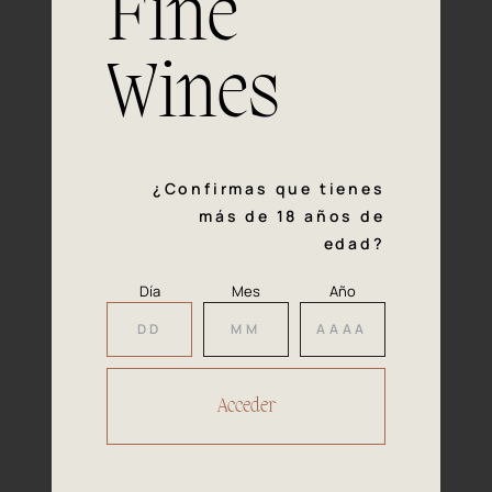
Fine
con la calidad y el mimo en cada paso del proceso de
vinificación nos definen. Hazte socio de Araex, grupo
español líder de bodegas independientes, y descubre un
Wines
exclusivo y diverso catálogo y colecciones singulares de
los mejores vinos Premium de toda España.
Regístrate
¿Confirmas que tienes
más de 18 años de
edad?
Día
Mes
Año
Accede a
tu área privada
Hacer reserva