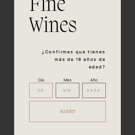
Fine
con la calidad y el mimo en cada paso del proceso de
vinificación nos definen. Hazte socio de Araex, grupo
español líder de bodegas independientes, y descubre un
Wines
exclusivo y diverso catálogo y colecciones singulares de
los mejores vinos Premium de toda España.
Regístrate
¿Confirmas que tienes
más de 18 años de
edad?
Día
Mes
Año
Accede a
tu área privada
Hacer reserva