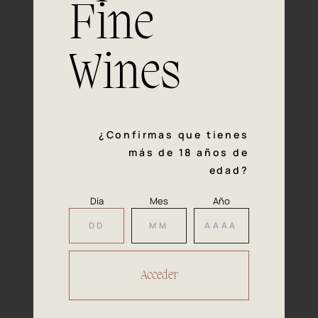
Fine
Experiencia, dedicación y un inquebrantable compromiso
con la calidad y el mimo en cada paso del proceso de
vinificación nos definen. Hazte socio de Araex, grupo
Wines
español líder de bodegas independientes, y descubre un
exclusivo y diverso catálogo y colecciones singulares de
los mejores vinos Premium de toda España.
Regístrate
¿Confirmas que tienes
más de 18 años de
edad?
Día
Mes
Año
Accede a
tu área privada