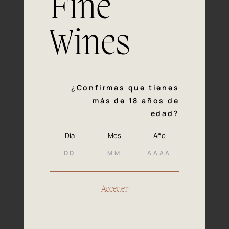
Fine
con la calidad y el mimo en cada paso del proceso de
vinificación nos definen. Hazte socio de Araex, grupo
español líder de bodegas independientes, y descubre un
Wines
exclusivo y diverso catálogo y colecciones singulares de
los mejores vinos Premium de toda España.
Regístrate
¿Confirmas que tienes
más de 18 años de
edad?
Día
Mes
Año
Accede a
tu área privada
Hacer reserva