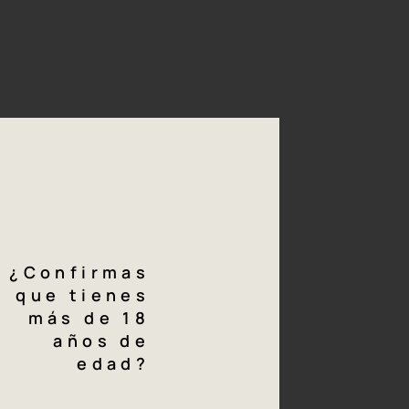
a
privada
¿Confirmas
que tienes
más de 18
años de
edad?
Hacer reserva