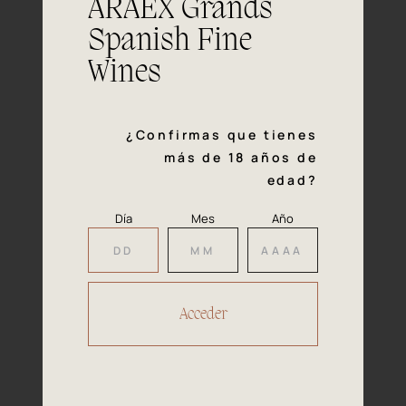
ARAEX Grands
Spanish Fine
Wines
¿Confirmas que tienes
más de 18 años de
edad?
Nuestras bodegas independientes
Día
Mes
Año
se extienden a lo largo de las 14
denominaciones de origen más
célebres de España.
Regiones vitivinícolas que dan cobijo a una
exquisita diversidad climática y de suelos: