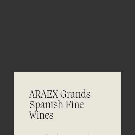
Varieties
* 100% Tempranillo
Download
technical sheet
ARAEX Grands
05/06
Spanish Fine
Aging
Wines